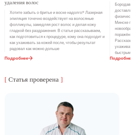
удаления волос
Бородавки 
доставлять
Хотите забыть о бритье и воске надолго? Лазерная
физически
эпиляция точечно воздействует на волосяные
Минске поз
фолликулы, замедляя рост волос и делая кожу
новообразо
гладкой без раздражения. В статье рассказываем,
поражённую
как подготовиться к процедуре, кому она подходит и
Рассказыва
как ухаживать за кожей после, чтобы результат
ухаживать 
радовал как можно дольше
быстрым и
Подробнее
Подробнее
[
Статья проверена
]