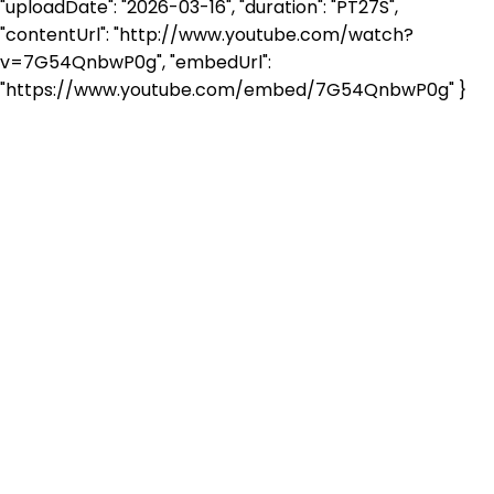
"uploadDate": "2026-03-16", "duration": "PT27S",
"contentUrl": "http://www.youtube.com/watch?
v=7G54QnbwP0g", "embedUrl":
"https://www.youtube.com/embed/7G54QnbwP0g" }