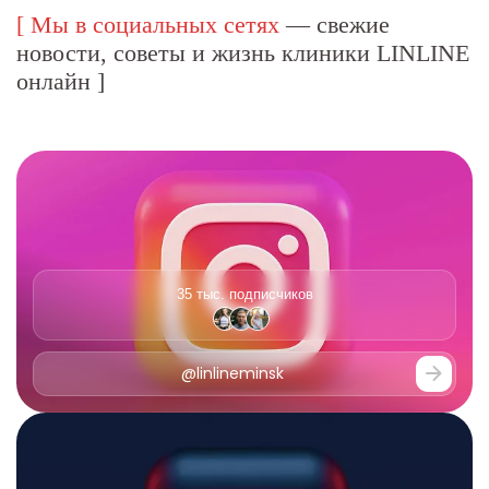
[
Мы в социальных сетях
— свежие
новости,
советы и жизнь клиники LINLINE
онлайн
]
35 тыс. подписчиков
@linlineminsk