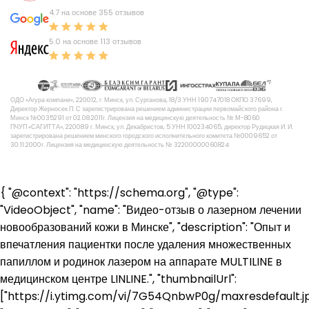
4.7 на основе 355 отзывов
5.0 на основе 113 отзывов
ОДО «Агура компани», 220012, г. Минск, ул. Сурганова, 18/3 УНН 190747018 ОКПО 37699,
Директор Жерносек П. С зарегистрирована решением администрации первомайского района г.
Минск №0035291 от 02.08.2011г. Лицензия на медицинскую деятельность № М-8060
ПЧУП «САГИТТА», 220089 г. Минск, ул. Декабристов, 5 УНН 100234065, директор Рудицкая И. И.
зарегистрирована решением минского городского исполнительного комитета №0009652 от
30.11.2000г. Лицензия на медицинскую деятельность № 32200000060824
{ "@context": "https://schema.org", "@type":
"VideoObject", "name": "Видео-отзыв о лазерном лечении
новообразований кожи в Минске", "description": "Опыт и
впечатления пациентки после удаления множественных
папиллом и родинок лазером на аппарате MULTILINE в
медицинском центре LINLINE.", "thumbnailUrl":
["https://i.ytimg.com/vi/7G54QnbwP0g/maxresdefault.jp