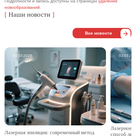
Подробности и запись доступны на страницах
удаление
новообразований
.
[
Наши новости
]
Все новости
02.03.2026
02.03.20
Лазерное у
Лазерная эпиляция: современный метод
способ леч