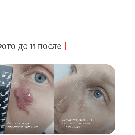
ото до и после
]