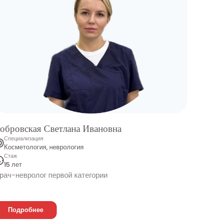
обровская Светлана Ивановна
Хвалё
Специализация
Специ
Косметология, неврология
Хирур
Стаж
Стаж
15 лет
25 ле
рач-невролог первой категории
Врач-х
Подробнее
Под