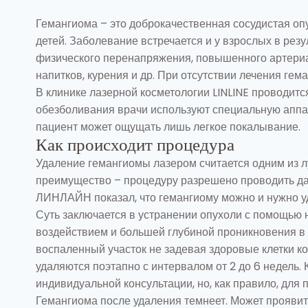
Удаление гемангиомы (ангиомы
Гемангиома – это доброкачественная сосудистая оп
детей. Заболевание встречается и у взрослых в рез
физического перенапряжения, повышенного артериа
напитков, курения и др. При отсутствии лечения ге
В клинике лазерной косметологии LINLINE проводит
обезболивания врачи используют специальную аппа
пациент может ощущать лишь легкое покалывание.
Как происходит процедура
Удаление гемангиомы лазером считается одним из л
преимущество – процедуру разрешено проводить да
ЛИНЛАЙН показал, что гемангиому можно и нужно уд
Суть заключается в устранении опухоли с помощью 
воздействием и большей глубиной проникновения в 
воспаленный участок не задевая здоровые клетки к
удаляются поэтапно с интервалом от 2 до 6 недель.
индивидуальной консультации, но, как правило, для 
Гемангиома после удаления темнеет. Может проявить