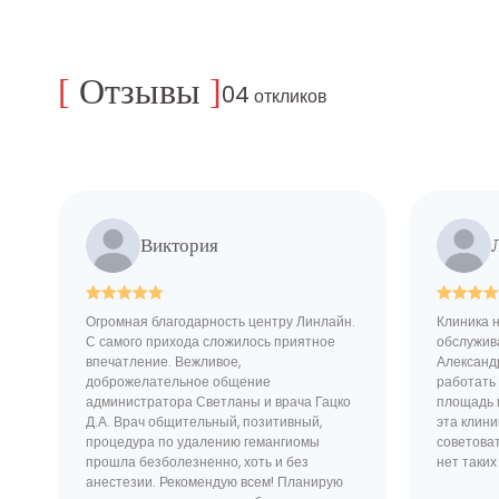
[
Отзывы
]
04
откликов
Виктория
Огромная благодарность центру Линлайн.
Клиника 
С самого прихода сложилось приятное
обслужив
впечатление. Вежливое,
Александ
доброжелательное общение
работать 
администратора Светланы и врача Гацко
площадь 
Д.А. Врач общительный, позитивный,
эта клини
процедура по удалению гемангиомы
советоват
прошла безболезненно, хоть и без
нет таки
анестезии. Рекомендую всем! Планирую