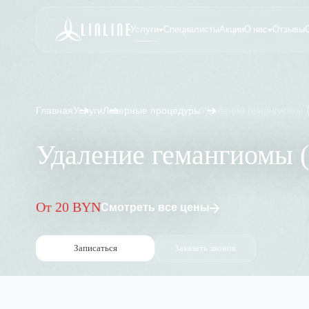
Услуги
Специалисты
Акции
О нас
Отзывы
Главная
Услуги
Лазерные процедуры
Удаление гемангиомы 
Удаление гемангиомы 
От 20 BYN
Смотреть все цены
Записаться
Заказать звонок