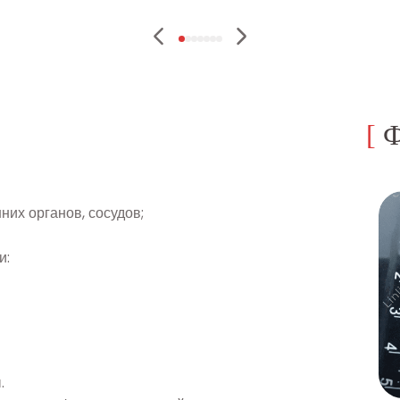
[
Ф
их органов, сосудов;
и:
.