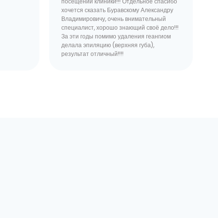
посещении клиники!!! Отдельное спасибо
хочется сказать Буравскому Александру
Владимировичу, очень внимательный
специалист, хорошо знающий своё дело!!!
За эти годы помимо удаления геангиом
делала эпиляцию (верхняя губа),
результат отличный!!!!