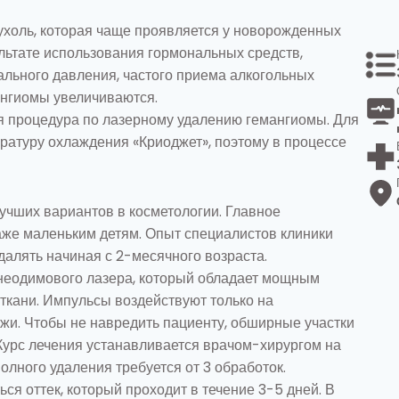
)
ухоль, которая чаще проявляется у новорожденных
ультате использования гормональных средств,
льного давления, частого приема алкогольных
мангиомы увеличиваются.
ся процедура по лазерному удалению гемангиомы. Для
ратуру охлаждения «Криоджет», поэтому в процессе
учших вариантов в косметологии. Главное
же маленьким детям. Опыт специалистов клиники
алять начиная с 2-месячного возраста.
неодимового лазера,
который обладает мощным
ткани.
Импульсы воздействуют только на
ожи. Чтобы не навредить пациенту, обширные участки
 Курс лечения устанавливается врачом-хирургом на
полного удаления требуется от 3 обработок.
ся оттек, который проходит в течение 3-5 дней. В