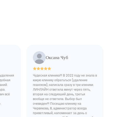
Оксана Чуб
 удаления
Чудесная клиника!!! В 2022 году не знала в
удобная
какую клинику обратьться (удаление
аний.
геангиом), написала сразу в три клиники.
ура.
ЛИНЛАЙН ответила минут через пять,
вич всё
вторая на следуюший день, третья
вообще не ответила. Выбор был
.
очевиден!!! Посещаю клинику на
Червякова, 8, администратор всегда
приветливый, напоминает за день о