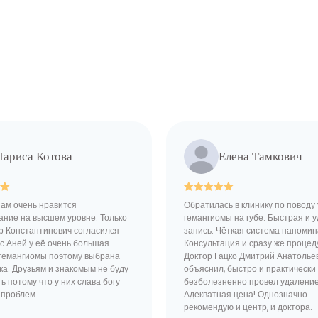
Лариса Котова
Елена Тамкович
нам очень нравится
Обратилась в клинику по поводу
ание на высшем уровне. Только
гемангиомы на губе. Быстрая и 
р Константинович согласился
запись. Чёткая система напомин
с Аней у её очень большая
Консультация и сразу же процед
гемангиомы поэтому выбрана
Доктор Гацко Дмитрий Анатолье
ка. Друзьям и знакомым не буду
объяснил, быстро и практически
ь потому что у них слава богу
безболезненно провел удаление
х проблем
Адекватная цена! Однозначно
рекомендую и центр, и доктора.