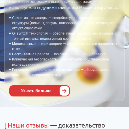
взаимозаменяемыми выносными лазерами,
используемая ведущими клиниками России и зарубежья.
Селективные лазеры — воздействуют только на нужные
структуры (пигмент, сосуды, новообразования), не повреждая
окружающую кожу.
Q-switch технология — обеспечивает максимально мощный и
точный импульс, недоступный другим системам.
Минимальные потери энергии — лазер подносится напрямую к
коже.
Бесконтактная работа — исключён риск инфицирования.
Клиническая безопасность — все методики подтверждены
исследованиями.
Регулярные обновления и обслуживание — оборудование
постоянно совершенствуется.
Узнать больше
[
Наши отзывы
— доказательство