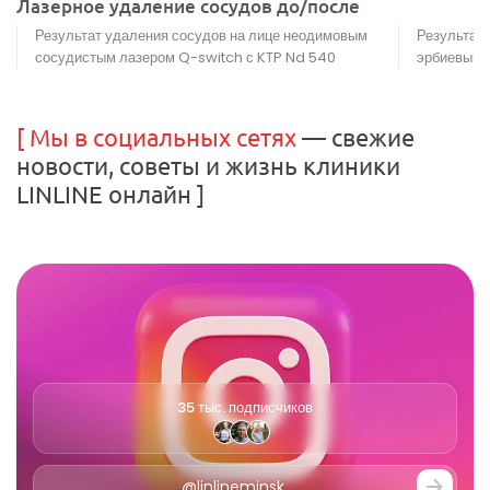
Лазерное удаление сосудов до/после
Результат удаления сосудов на лице неодимовым
Результат
сосудистым лазером Q-switch с KTP Nd 540
эрбиевым 
[
Мы в социальных сетях
— свежие
новости,
советы и жизнь клиники
LINLINE онлайн
]
35 тыс. подписчиков
@linlineminsk