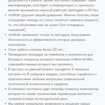
допускаются к работе. Врачи постоянно повышают свою
квалификацию, участвуют в конференциях и тренингах,
многие занимаются научной работой, преподают в ВУЗах.
«Linline» дорожит вашим доверием. Именно поэтому наши
сотрудники никогда не станут пытаться навязать пациенту
то, что объективно ему не нужно (нет очевидных
показаний).
«Linline» применяет только те методики, безусловная
безопасность и эффективность которых доказана
клинически.
Опыт работы клиники более 23 лет.
Проведение процедур на новейшем и уникальном для
Беларуси лазерном аппарате компании Linline GmbH.,
соразработчиками которого мы являемся.
В центрах на данный момент находится 3 лазерные
системы по 8 лазеров в каждом, способные справиться с
практическими любыми вопросами современной
эстетической косметологии и хирургии.
В клиниках постоянно идет апгрейд лазерных комплексов,
которые по своим техническим параметрам являются
лучшими в мире на сегодняшний день.
Мы имеем уникальную возможность решения самых