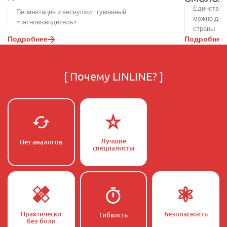
Единственн
Пигментация и веснушки- гуманный
можно дела
«пятновыводитель»
страны
Подробнее
Подробнее
[
Почему LINLINE?
]
Лучшие
Нет аналогов
специалисты
Практически
Безопасность
Гибкость
без боли