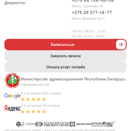
+375 44 704-60-04
Документы
Минск, Сурганова, 18
+375 29 377-14-77
Минск, Декабристов, 5
ПН-ПТ: 09:00 - 21:00
СБ-ВС: 10:00 - 18:00
Записаться
Заказать звонок
Оплата услуг онлайн
Министерство здравоохранения Республики Беларусь
Официальный сайт
4.7 на основе 355 отзывов
5.0 на основе 113 отзывов
ОДО «Агура компани», 220012, г. Минск, ул. Сурганова, 18/3 УНН 190747018 ОКПО 37699,