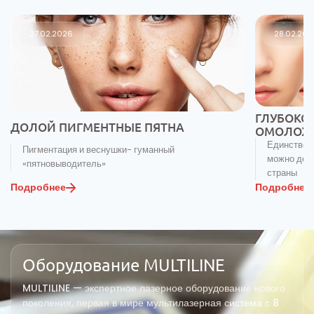
27.02.2026
28.02.20
ГЛУБОКО
ДОЛОЙ ПИГМЕНТНЫЕ ПЯТНА
ОМОЛОЖ
Единственн
Пигментация и веснушки- гуманный
можно дела
«пятновыводитель»
страны
Подробнее
Подробнее
Оборудование MULTILINE
MULTILINE — экспертное лазерное оборудование нового
поколения, первая в мире мультилазерная система с 8