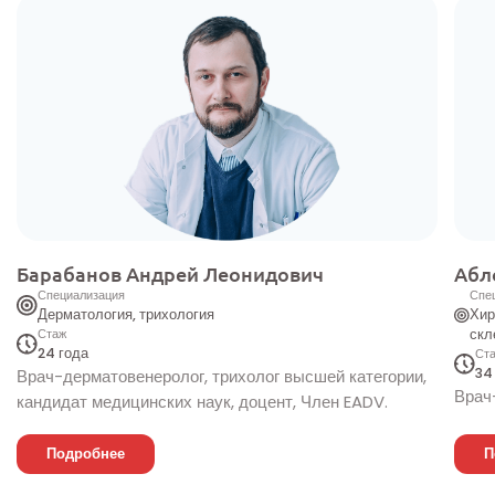
Барабанов Андрей Леонидович
Абл
Специализация
Спе
Дерматология, трихология
Хир
Стаж
скл
24 года
Ст
34
Врач-дерматовенеролог, трихолог высшей категории,
Врач
кандидат медицинских наук, доцент, Член EADV.
Подробнее
П