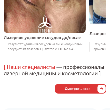
Лазерное
Лазерное удаление сосудов до/после
Результат удаления сосудов на лице неодимовым
Результат
сосудистым лазером Q-switch с KTP Nd 540
эрбиевым 
[
Наши специалисты
— профессионалы
лазерной медицины и косметологии
]
Смотреть всех