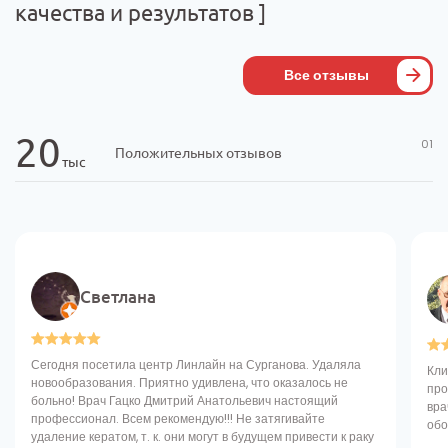
качества и результатов
]
Все отзывы
20
Положительных отзывов
тыс
Светлана
Сегодня посетила центр Линлайн на Сурганова. Удаляла
Кли
новообразования. Приятно удивлена, что оказалось не
про
больно! Врач Гацко Дмитрий Анатольевич настоящий
вра
профессионал. Всем рекомендую!!! Не затягивайте
обо
удаление кератом, т. к. они могут в будущем привести к раку